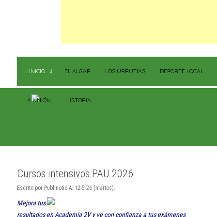
INICIO
EL ALGAR
LOS URRUTIAS
DEPORTE LOCAL
LA UNIÓN
HISTORIA
Cursos intensivos PAU 2026
Escrito por PublinoticiA. 12-5-26 (martes).
Mejora tus
resultados en Academia 2V y ve con confianza a tus exámenes