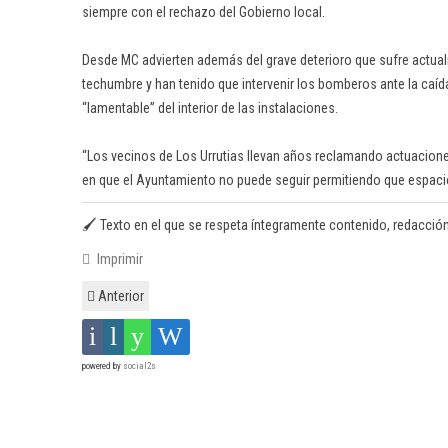
siempre con el rechazo del Gobierno local.
Desde MC advierten además del grave deterioro que sufre actualm
techumbre y han tenido que intervenir los bomberos ante la caíd
“lamentable” del interior de las instalaciones.
“Los vecinos de Los Urrutias llevan años reclamando actuaciones
en que el Ayuntamiento no puede seguir permitiendo que espacios
🖌️ Texto en el que se respeta íntegramente contenido, redacción y o
Imprimir
Anterior
powered by
social2s