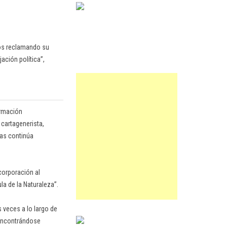
ños reclamando su
ación política”,
ormación
 cartagenerista,
ias continúa
ncorporación al
la de la Naturaleza”.
 veces a lo largo de
 encontrándose