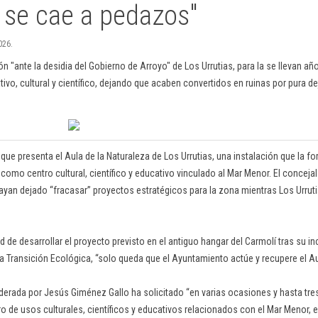
a se cae a pedazos"
026.
 "ante la desidia del Gobierno de Arroyo" de Los Urrutias, para la se llevan a
, cultural y científico, dejando que acaben convertidos en ruinas por pura dej
e presenta el Aula de la Naturaleza de Los Urrutias, una instalación que la f
como centro cultural, científico y educativo vinculado al Mar Menor. El concejal
ayan dejado “fracasar” proyectos estratégicos para la zona mientras Los Urrut
 de desarrollar el proyecto previsto en el antiguo hangar del Carmolí tras su i
la Transición Ecológica, “solo queda que el Ayuntamiento actúe y recupere el Au
iderada por Jesús Giménez Gallo ha solicitado “en varias ocasiones y hasta tres
ro de usos culturales, científicos y educativos relacionados con el Mar Menor,