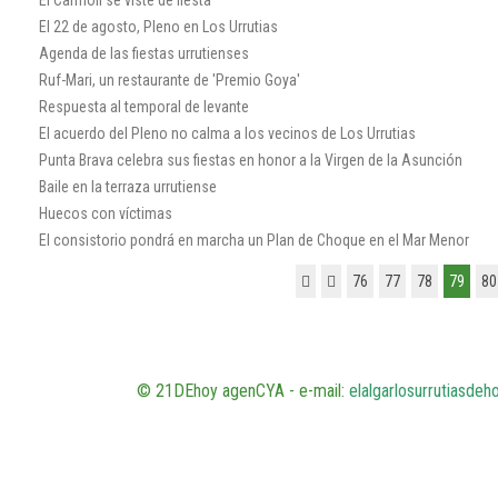
El 22 de agosto, Pleno en Los Urrutias
Agenda de las fiestas urrutienses
Ruf-Mari, un restaurante de 'Premio Goya'
Respuesta al temporal de levante
El acuerdo del Pleno no calma a los vecinos de Los Urrutias
Punta Brava celebra sus fiestas en honor a la Virgen de la Asunción
Baile en la terraza urrutiense
Huecos con víctimas
El consistorio pondrá en marcha un Plan de Choque en el Mar Menor
76
77
78
79
80
© 21DEhoy agenCYA - e-mail:
elalgarlosurrutiasde